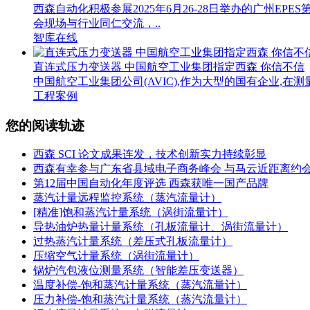
西森自动化积极参展2025年6月26-28日举办的广州
会现场与行业同仁交流，..
智库在线
直连式压力变送器 中国航空工业集团指定西森 你信不信
中国航空工业集团公司(AVIC),作为大型的国有企业,在
工程案例
您的阅读轨迹
西森 SCI 论文成果连发，技术创新实力持续彰显
西森有幸参与广东省县域电子商务峰会 与马云近距离约
第12届中国自动化年度评选 西森获唯一国产品牌
蒸汽计量远程监控系统（蒸汽流量计）
[精准]饱和蒸汽计量系统（涡街流量计）
导热油炉热量计量系统（孔板流量计、涡街流量计）
过热蒸汽计量系统（差压式孔板流量计）
压缩空气计量系统（涡街流量计）
锅炉汽包液位测量系统（智能差压变送器）
温度补偿-饱和蒸汽计量系统（蒸汽流量计）
压力补偿-饱和蒸汽计量系统（蒸汽流量计）