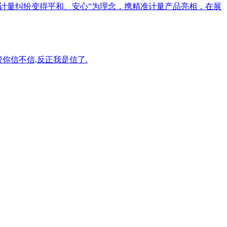
让一切计量纠纷变得平和、安心”为理念，携精准计量产品亮相，在展
管你信不信,反正我是信了.