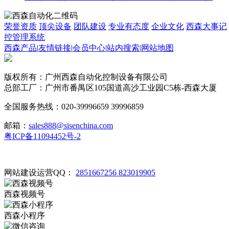
荣誉资质
顶尖设备
团队建设
专业有态度
企业文化
西森大事记
控管理系统
西森产品
|
友情链接
|
会员中心
|
站内搜索
|
网站地图
版权所有：广州西森自动化控制设备有限公司
总部工厂：广州市番禺区105国道高沙工业园C5栋-西森大厦
全国服务热线：020-39996659 39996859
邮箱：
sales888@sisenchina.com
粤ICP备11094452号-2
网站建设运营QQ：
2851667256
823019905
西森视频号
西森小程序