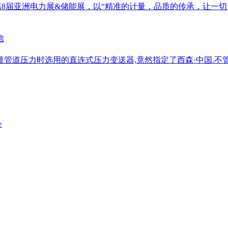
EPES第8届亚洲电力展&储能展，以“精准的计量，品质的传承，
测量管道压力时选用的直连式压力变送器,竟然指定了西森·中国.不
会