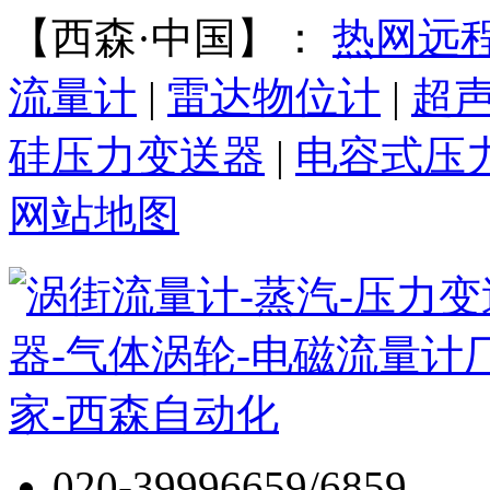
【西森·中国】：
热网远
流量计
|
雷达物位计
|
超
硅压力变送器
|
电容式压
网站地图
020-39996659/6859