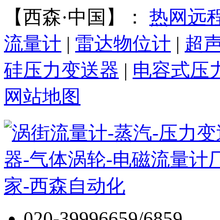
【西森·中国】：
热网远
流量计
|
雷达物位计
|
超
硅压力变送器
|
电容式压
网站地图
020-39996659/6859